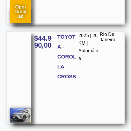
Opor
tunid
ad
Rio De
2025 | 26
TOYOT
$
44.9
Janeiro
KM |
90,00
A -
Automátic
COROL
a
LA
CROSS