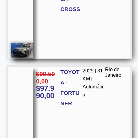
CROSS
Rio de
2025 | 31
TOYOT
$
99.50
Janeiro
KM |
0,00
A -
$
97.9
Automátic
FORTU
90,00
a
NER