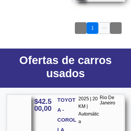
…
1
Ofertas
de carros
usados
Rio De
2025 | 20
TOYOT
$
42.5
Janeiro
KM |
00,00
A -
Automátic
COROL
a
LA