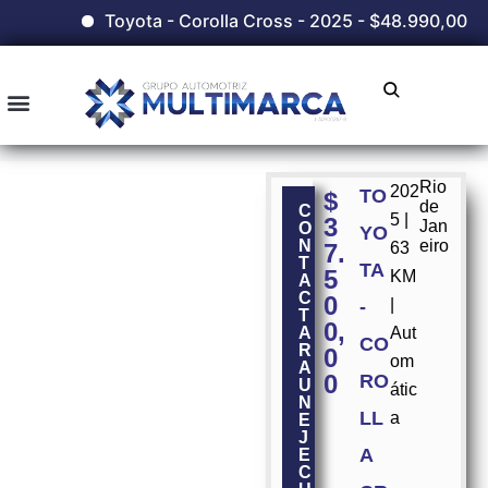
Toyota - Corolla Cross - 2025 - $48.990,00
Rio
202
TO
$
de
C
5 |
3
Jan
O
YO
N
eiro
7.
63
T
TA
5
KM
A
C
0
|
-
T
0,
A
Aut
CO
R
0
om
A
0
RO
U
átic
N
LL
a
E
J
A
E
C