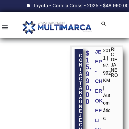
Toyota - Corolla Cross - 2025 - $48.990,00
RI
201
JE
$
O
C
1 |
1
DE
O
EP
N
JA
5.
97.
T
NEI
-
9
992
A
RO
C
9
KM
CH
T
0,
A
|
ER
R
0
Aut
A
0
OK
U
om
N
EE
átic
E
J
a
LI
E
C