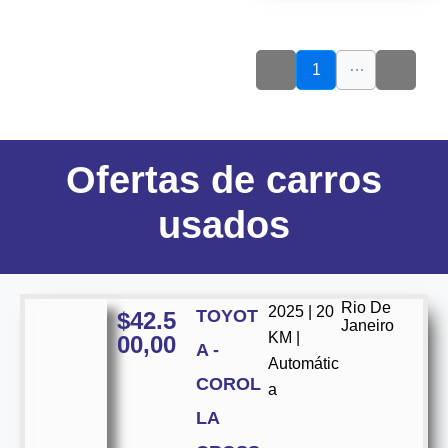
…
1
Ofertas
de carros
usados
Rio De
2025 | 20
TOYOT
$
42.5
Janeiro
KM |
00,00
A -
Automátic
COROL
a
LA