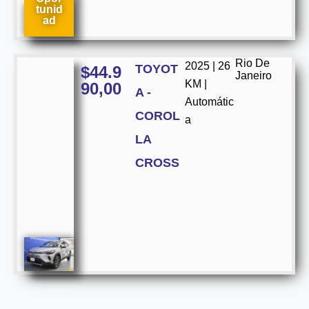
tunid
ad
Rio De
2025 | 26
TOYOT
$
44.9
Janeiro
KM |
90,00
A -
Automátic
COROL
a
LA
CROSS