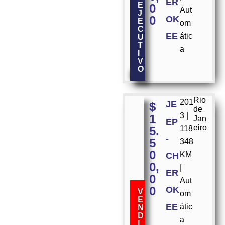
ER
E
0
Aut
J
0
OK
E
om
C
EE
átic
U
T
a
I
V
O
Rio
201
JE
$
de
3 |
1
Jan
EP
eiro
5.
118
-
5
348
0
KM
CH
0,
|
ER
0
Aut
0
OK
V
om
E
EE
átic
N
D
a
I