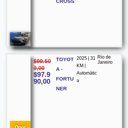
CROSS
Rio de
2025 | 31
TOYOT
$
99.50
Janeiro
KM |
0,00
A -
$
97.9
Automátic
FORTU
90,00
a
NER
Opor