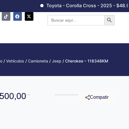
Toyota - Corolla Cross - 2025 - $48.990,
Botón de 
Buscar:
io
/
Vehículos
/
Camioneta
/
Jeep
/ Cherokee – 118348KM
.500,00
Compatir