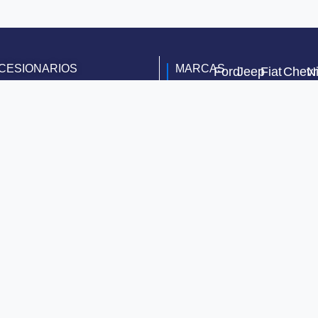
CESIONARIOS
MARCAS
Ford
Jeep
Fiat
Chevr
N
Río de
Toyota
Janeiro