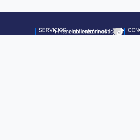
SERVICIOS
CON
Financiamiento
Publicación
Términos
Política
Compra
de
y
de
de
Vehículos
Condiciones
Privacidad
Vehículos