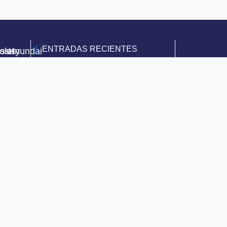
ENTRADAS RECIENTES
olet
issan
Hyundai
Grupo Multimarca te atiende los
días sábados
5 de febrero de 2015
Tipos de carros, uno para cada
estilo de vida ¡Descúbrelos!
27 de marzo de 2020
Segumarca, una póliza de
seguro que siempre te
acompaña
14 de mayo de 2020