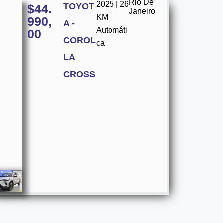
Rio De
2025 | 26
TOYOT
$
44.
Janeiro
KM |
990,
A -
Automáti
00
COROL
ca
LA
CROSS