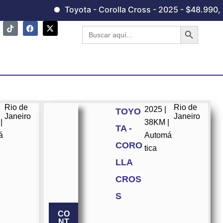
Toyota - Corolla Cross - 2025 - $48.990,00
Botón de 
Buscar:
Rio de
Rio de
2025 |
TOYO
Janeiro
Janeiro
|
38KM |
TA -
á
Automá
CORO
tica
LLA
CROS
S
CO
NT