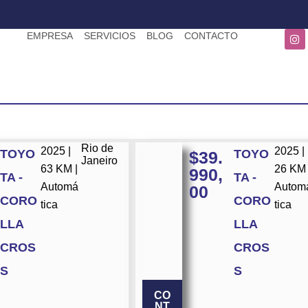
EMPRESA
SERVICIOS
BLOG
CONTACTO
Rio de
2025 |
2025 |
TOYO
TOYO
$
39.
Janeiro
63 KM |
26 KM 
990,
TA -
TA -
Automá
Autom
00
CORO
CORO
tica
tica
LLA
LLA
CROS
CROS
S
S
CO
NT