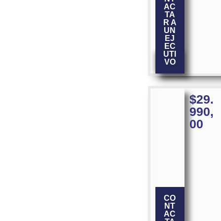
AC
TA
R A
UN
EJ
EC
UTI
VO
$
29.
990,
00
CO
NT
AC