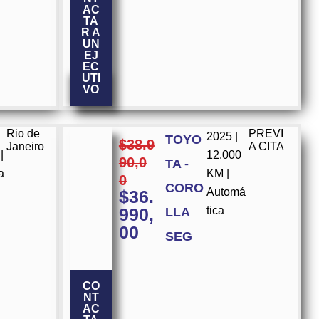
AC
TA
R A
UN
EJ
EC
UTI
VO
Rio de
PREVI
2025 |
TOYO
$
38.9
Janeiro
A CITA
|
12.000
90,0
TA -
a
KM |
0
CORO
Automá
$
36.
990,
tica
LLA
00
SEG
CO
NT
AC