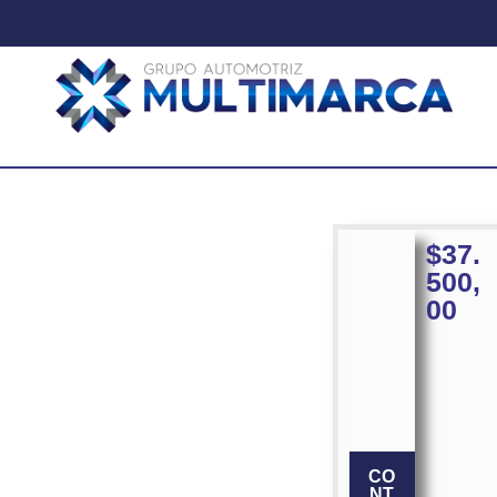
$
37.
500,
00
CO
NT