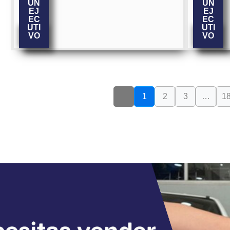
UN
UN
EJ
EJ
EC
EC
UTI
UTI
VO
VO
1
2
3
…
1