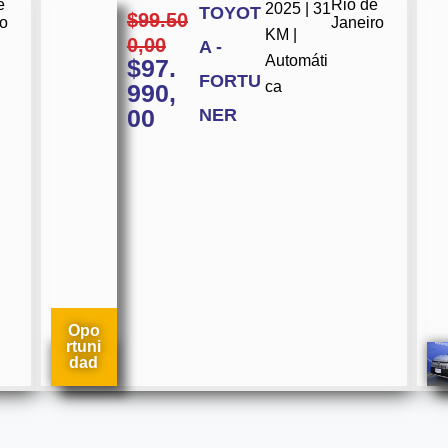
e
Rio de
2025 | 31
TOYOT
$
99.50
ro
Janeiro
KM |
0,00
A -
Automáti
$
97.
FORTU
ca
990,
00
NER
Opo
rtuni
dad