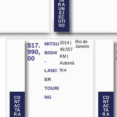
TA
R A
UN
EJ
EC
UTI
VO
Rio de
2014 |
MITSU
$
17.
Janeiro
49.557
990,
BISHI
KM |
00
-
Automá
tica
LANC
ER
TOURI
NG
CO
CO
NT
NT
AC
AC
TA
TA
R A
R A