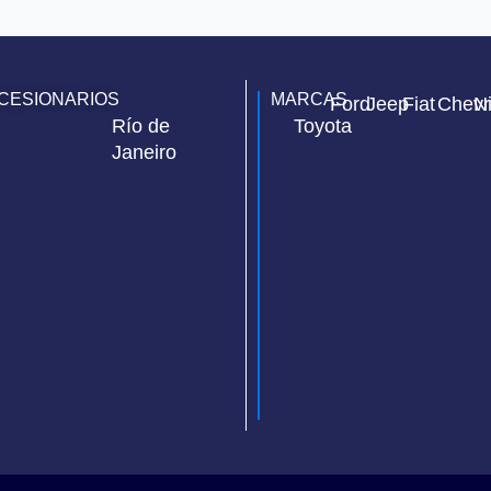
CESIONARIOS
MARCAS
Ford
Jeep
Fiat
Chevr
N
Río de
Toyota
Janeiro