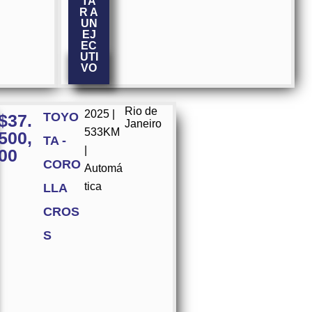
TA
R A
UN
EJ
EC
UTI
VO
Rio de
2025 |
TOYO
$
37.
Janeiro
533KM
500,
TA -
|
00
CORO
Automá
tica
LLA
CROS
S