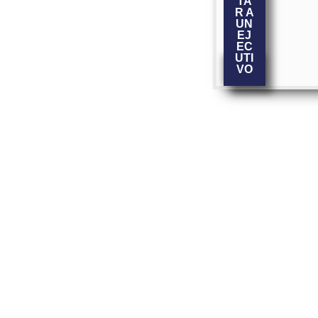
TA
R A
UN
EJ
EC
UTI
VO