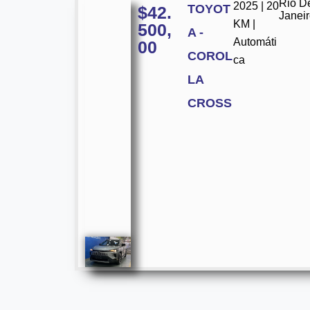
Rio D
2025 | 20
TOYOT
$
42.
Janei
KM |
500,
A -
Automáti
00
COROL
ca
LA
CROSS