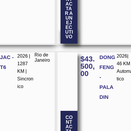
AC
TA
R A
UN
EJ
EC
UTI
VO
Rio de
2026 |
2026|
JAC -
DONG
$
43.
Janeiro
1287
46 KM 
500,
T6
FENG
KM |
Autom
00
-
Sincron
tico
ico
PALA
DIN
CO
NT
AC