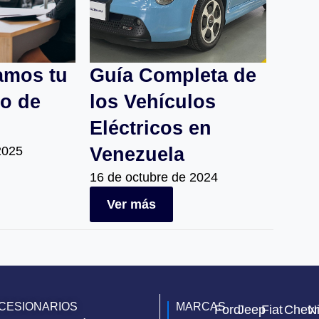
amos tu
Guía Completa de
do de
los Vehículos
Eléctricos en
2025
Venezuela
16 de octubre de 2024
Ver más
CESIONARIOS
MARCAS
Ford
Jeep
Fiat
Chevr
N