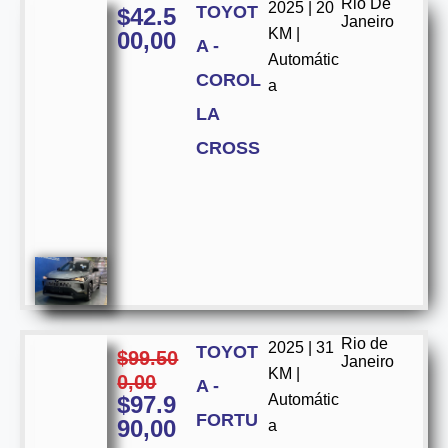
Rio De
2025 | 20
TOYOT
$
42.5
Janeiro
KM |
00,00
A -
Automátic
COROL
a
LA
CROSS
Rio de
2025 | 31
TOYOT
$
99.50
Janeiro
KM |
0,00
A -
$
97.9
Automátic
FORTU
90,00
a