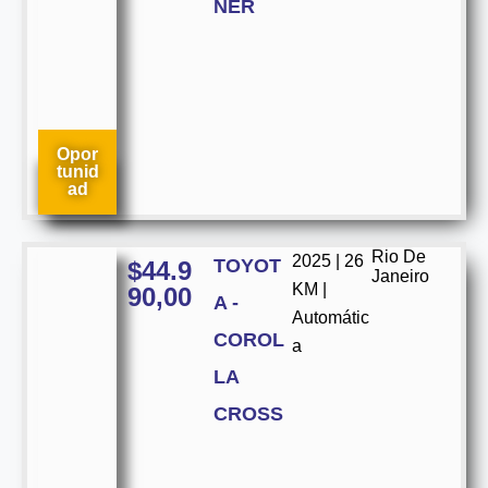
NER
Opor
tunid
ad
Rio De
2025 | 26
TOYOT
$
44.9
Janeiro
KM |
90,00
A -
Automátic
COROL
a
LA
CROSS