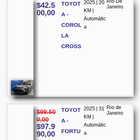
Rio De
2025 | 20
TOYOT
$
42.5
Janeiro
KM |
00,00
A -
Automátic
COROL
a
LA
CROSS
Rio de
2025 | 31
TOYOT
$
99.50
Janeiro
KM |
0,00
A -
$
97.9
Automátic
FORTU
90,00
a