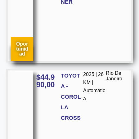
NER
Opor
tunid
ad
Rio De
2025 | 26
TOYOT
$
44.9
Janeiro
KM |
90,00
A -
Automátic
COROL
a
LA
CROSS