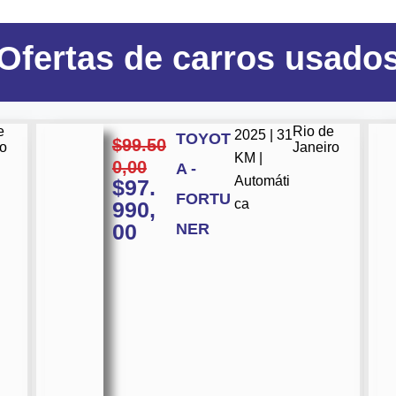
Ofertas
de carros usado
e
Rio de
2025 | 31
TOYOT
$
99.50
ro
Janeiro
KM |
0,00
A -
Automáti
$
97.
FORTU
ca
990,
00
NER