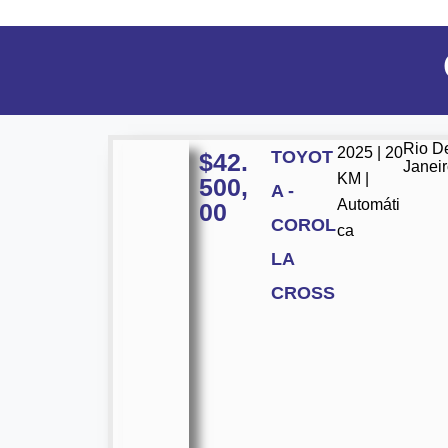
Rio D
2025 | 20
TOYOT
$
42.
Janei
KM |
500,
A -
Automáti
00
COROL
ca
LA
CROSS