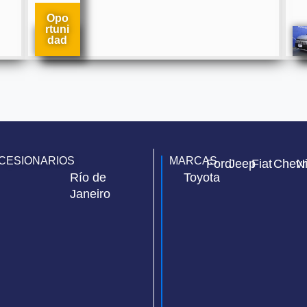
Opo
rtuni
dad
CESIONARIOS
MARCAS
Ford
Jeep
Fiat
Chevr
N
Río de
Toyota
Janeiro