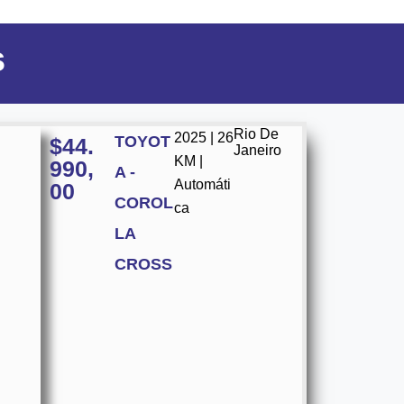
s
Rio De
2025 | 26
TOYOT
$
44.
Janeiro
KM |
990,
A -
Automáti
00
COROL
ca
LA
CROSS