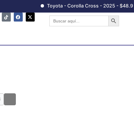
Toyota - Corolla Cross - 2025 - $48.990,0
Botón de 
Buscar:
8