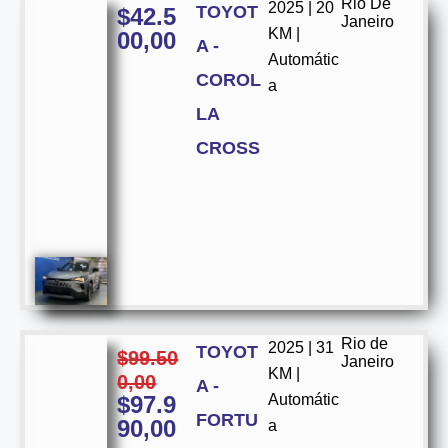
Rio De
2025 | 20
TOYOT
$
42.5
Janeiro
KM |
00,00
A -
Automátic
COROL
a
LA
CROSS
Rio de
2025 | 31
TOYOT
$
99.50
Janeiro
KM |
0,00
A -
$
97.9
Automátic
FORTU
90,00
a