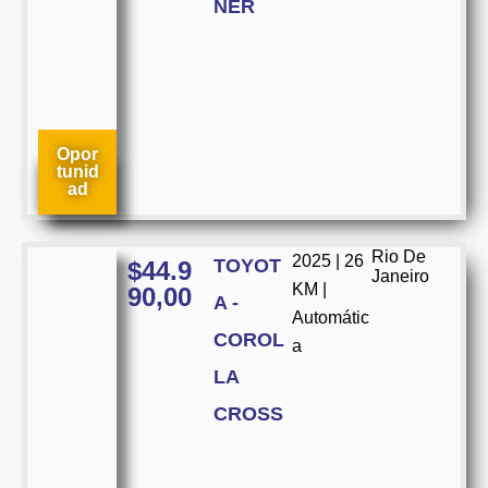
NER
Opor
tunid
ad
Rio De
2025 | 26
TOYOT
$
44.9
Janeiro
KM |
90,00
A -
Automátic
COROL
a
LA
CROSS