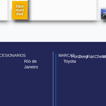
Opo
rtuni
dad
CESIONARIOS
MARCAS
Ford
Jeep
Fiat
Chevr
N
Río de
Toyota
Janeiro