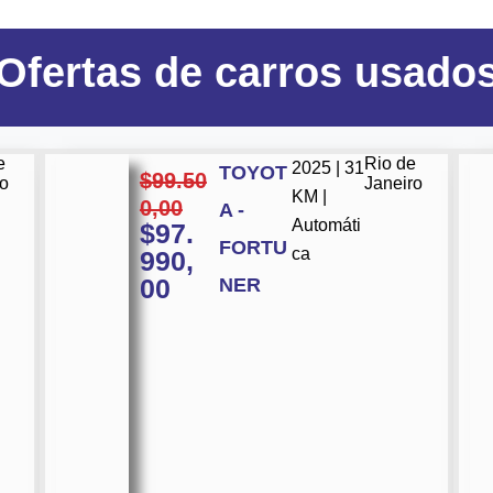
Ofertas
de carros usado
e
Rio de
2025 | 31
TOYOT
$
99.50
ro
Janeiro
KM |
0,00
A -
Automáti
$
97.
FORTU
ca
990,
00
NER