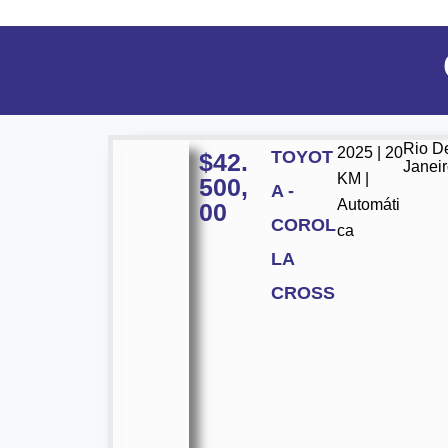
Rio D
2025 | 20
TOYOT
$
42.
Janei
KM |
500,
A -
Automáti
00
COROL
ca
LA
CROSS