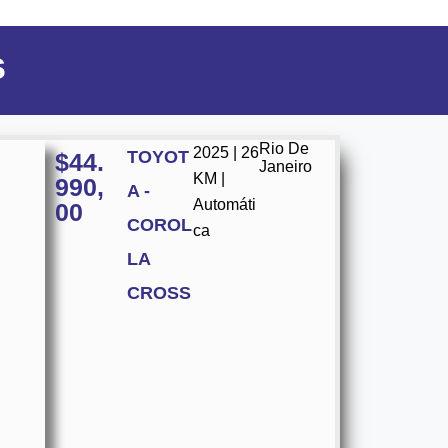
s
Rio De
2025 | 26
TOYOT
$
44.
Janeiro
KM |
990,
A -
Automáti
00
COROL
ca
LA
CROSS