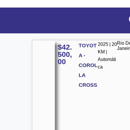
Rio D
2025 | 20
TOYOT
$
42.
Janei
KM |
500,
A -
Automáti
00
COROL
ca
LA
CROSS