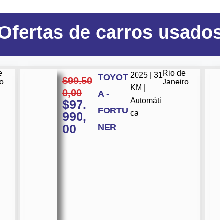
Ofertas
de carros usado
e
Rio de
2025 | 31
TOYOT
$
99.50
ro
Janeiro
KM |
0,00
A -
Automáti
$
97.
FORTU
ca
990,
00
NER