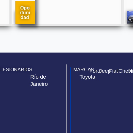
Opo
rtuni
dad
CESIONARIOS
MARCAS
Ford
Jeep
Fiat
Chevr
N
Río de
Toyota
Janeiro