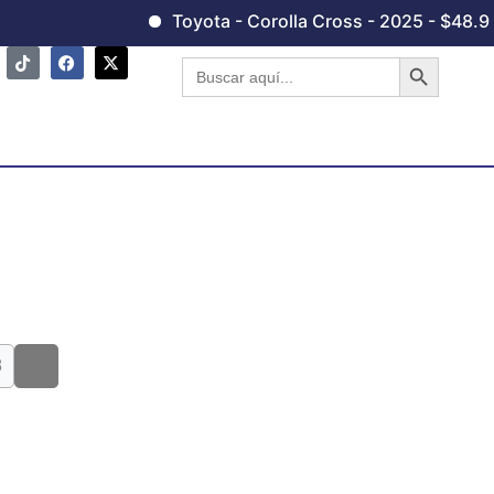
Toyota - Corolla Cross - 2025 - $48.990,0
Botón de 
Buscar:
8