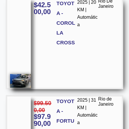
Rio De
2025 | 20
TOYOT
$
42.5
Janeiro
KM |
00,00
A -
Automátic
COROL
a
LA
CROSS
Rio de
2025 | 31
TOYOT
$
99.50
Janeiro
KM |
0,00
A -
$
97.9
Automátic
FORTU
90,00
a