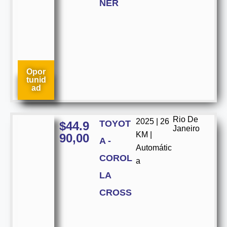
NER
Opor
tunid
ad
Rio De
2025 | 26
TOYOT
$
44.9
Janeiro
KM |
90,00
A -
Automátic
COROL
a
LA
CROSS