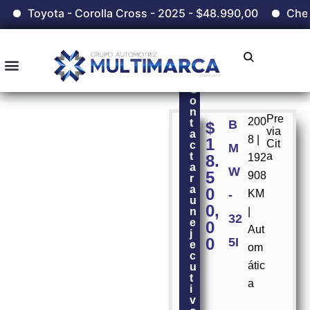
Toyota - Corolla Cross - 2025 - $48.990,00
Chery
C
o
n
Pre
200
t
B
$
via
a
8 |
1
Cit
c
M
t
a
8.
192
a
W
5
908
r
a
0
KM
-
u
0,
n
|
32
e
0
Aut
j
0
5I
e
om
c
átic
u
t
a
i
v