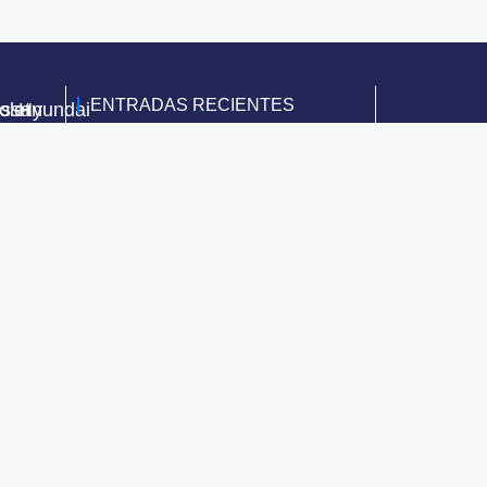
ENTRADAS RECIENTES
olet
issan
Hyundai
Grupo Multimarca te atiende los
días sábados
5 de febrero de 2015
Tipos de carros, uno para cada
estilo de vida ¡Descúbrelos!
27 de marzo de 2020
Segumarca, una póliza de
seguro que siempre te
acompaña
14 de mayo de 2020