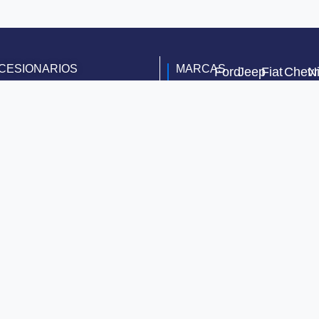
CESIONARIOS
MARCAS
Ford
Jeep
Fiat
Chevr
N
Río de
Toyota
Janeiro