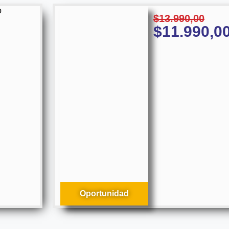
o
$
13.990,00
$
11.990,0
Oportunidad