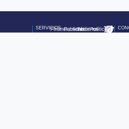
SERVICIOS
CON
Financiamiento
Publicación
Términos
Política
Compra
de
y
de
de
Vehículos
Condiciones
Privacidad
Vehículos