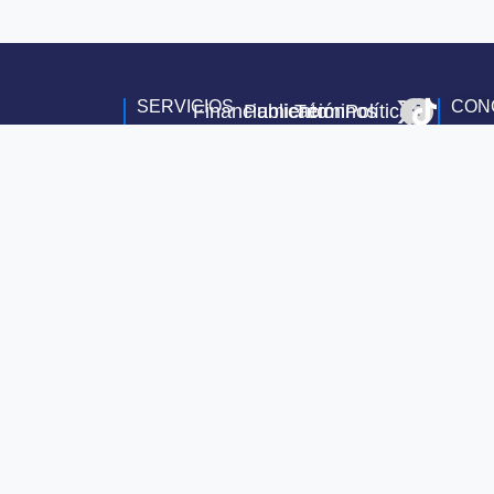
SERVICIOS
CON
Financiamiento
Publicación
Términos
Política
Compra
de
y
de
de
Vehículos
Condiciones
Privacidad
Vehículos