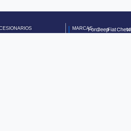
CESIONARIOS
MARCAS
Ford
Jeep
Fiat
Chevr
N
Río de
Toyota
Janeiro