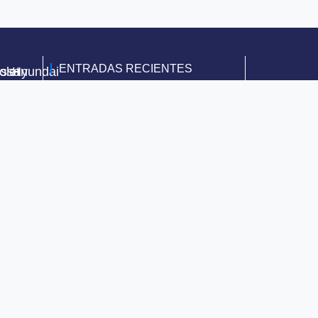
ENTRADAS RECIENTES
olet
issan
Hyundai
Grupo Multimarca te atiende los
días sábados
5 de febrero de 2015
Tipos de carros, uno para cada
estilo de vida ¡Descúbrelos!
27 de marzo de 2020
Segumarca, una póliza de
seguro que siempre te
acompaña
14 de mayo de 2020